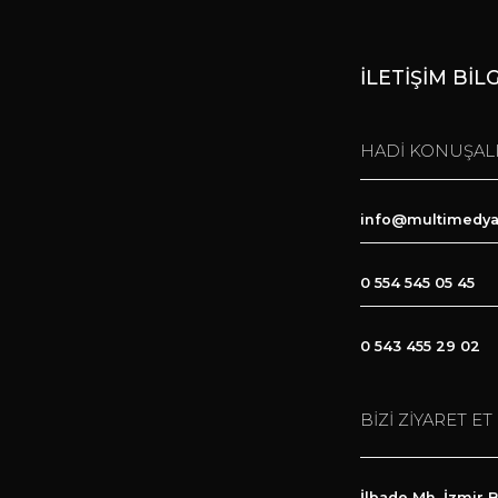
İLETİŞİM BİL
HADİ KONUŞAL
info@multimedya
0 554 545 05 45
0 543 455 29 02
BİZİ ZİYARET ET
İlbade Mh. İzmir B