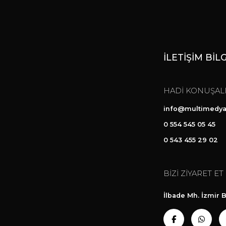
İLETİŞİM BİL
HADİ KONUŞAL
info@multimedya
0 554 545 05 45
0 543 455 29 02
BİZİ ZİYARET ET
İlbade Mh. İzmir B