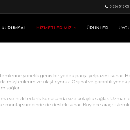
0 554 545 05
KURUMSAL
HIZMETLERIMIZ
ÜRÜNLER
UYG
temlerine yönelik geniş bir yedek parça yelpazesi sunar. Hop
larla müşterilerimize ulaştırıyoruz. Orijinal ve garantili yedek
ım sağlar.
a ve hızlı tedarik konusunda size kolaylık sağlar. Uzman e
rse montaj sürecinde de destek sunar. Böylece araç sistemle