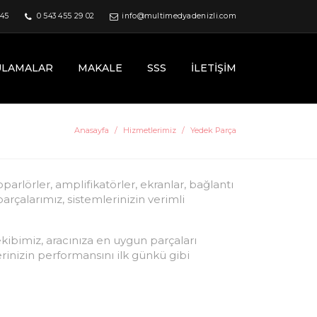
 45
0 543 455 29 02
info@multimedyadenizli.com
ULAMALAR
MAKALE
SSS
İLETIŞIM
Anasayfa
Hizmetlerimiz
Yedek Parça
arlörler, amplifikatörler, ekranlar, bağlantı
 parçalarımız, sistemlerinizin verimli
kibimiz, aracınıza en uygun parçaları
rinizin performansını ilk günkü gibi