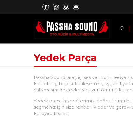
Yedek Parça
Passha Sound, araç içi ses ve multimedya sis
kabloları gibi çeşitli bileşenleri, uygun fiyat
çalışmasını destekler ve uzun ömürlü kullan
Yedek parça hizmetlerimiz, doğru ürünü bulm
seçmeniz için size rehberlik eder ve gereki
koruyabilirsiniz.