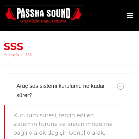
SSS
Anasayfa
SSS
Araç ses sistemi kurulumu ne kadar
sürer?
Kurulum süresi, tercih edilen
sistemin türüne ve aracın modeline
bağlı olarak değişir. Genel olarak,