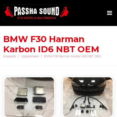
BMW F30 Harman
Karbon ID6 NBT OEM
Anasayfa
Uygulamalar
BMW F30 Harman Karbon ID6 NBT OEM