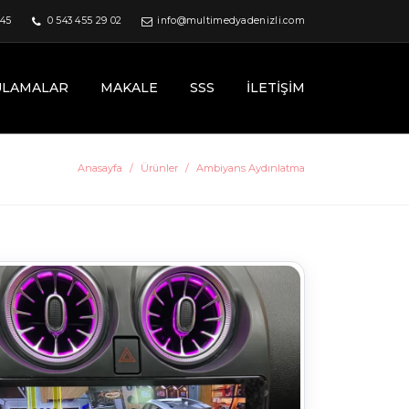
 45
0 543 455 29 02
info@multimedyadenizli.com
ULAMALAR
MAKALE
SSS
İLETIŞIM
Anasayfa
Ürünler
Ambiyans Aydınlatma