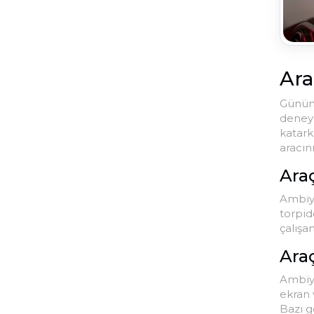
Ara
Günümü
deneyi
katark
aracını
Ara
Ambiya
torpid
çalışa
Ara
Ambiya
ekran 
Bazı g