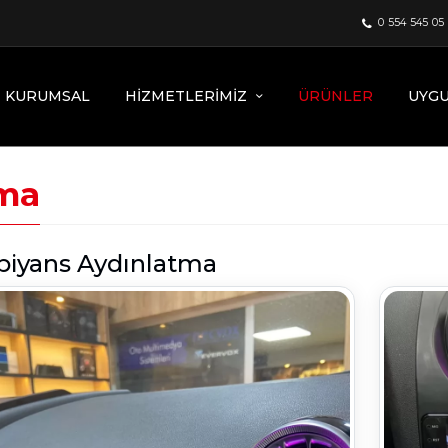
0 554 545 05
KURUMSAL
HIZMETLERIMIZ
ÜRÜNLER
UYG
tma
iyans Aydınlatma