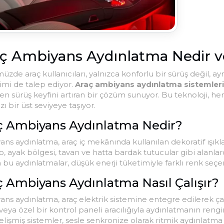
ç Ambiyans Aydınlatma Nedir ve
zde araç kullanıcıları, yalnızca konforlu bir sürüş değil, 
mi de talep ediyor.
Araç ambiyans aydınlatma sistemleri
en sürüş keyfini artıran bir çözüm sunuyor. Bu teknoloji, 
zı bir üst seviyeye taşıyor.
ç Ambiyans Aydınlatma Nedir?
ns aydınlatma, araç iç mekânında kullanılan dekoratif ışıkla
o, ayak bölgesi, tavan ve hatta bardak tutucular gibi alanlard
n bu aydınlatmalar, düşük enerji tüketimiyle farklı renk seçen
ç Ambiyans Aydınlatma Nasıl Çalışır?
ns aydınlatma, araç elektrik sistemine entegre edilerek çalı
veya özel bir kontrol paneli aracılığıyla aydınlatmanın rengini
elişmiş sistemler, sesle senkronize olarak ritmik aydınlatma 