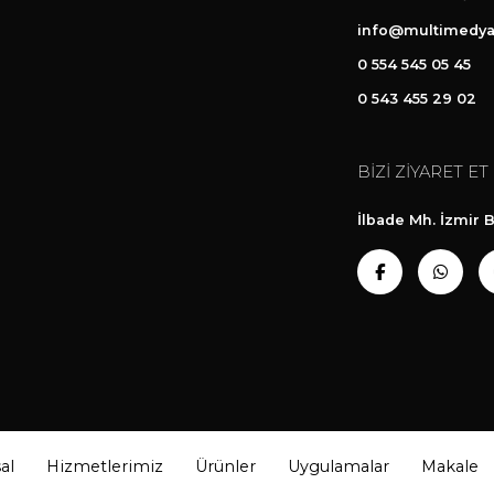
info@multimedya
0 554 545 05 45
0 543 455 29 02
BİZİ ZİYARET ET
İlbade Mh. İzmir B
al
Hizmetlerimiz
Ürünler
Uygulamalar
Makale