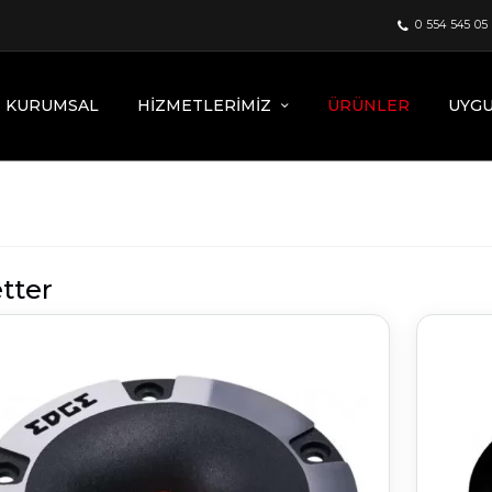
0 554 545 05
KURUMSAL
HIZMETLERIMIZ
ÜRÜNLER
UYG
tter