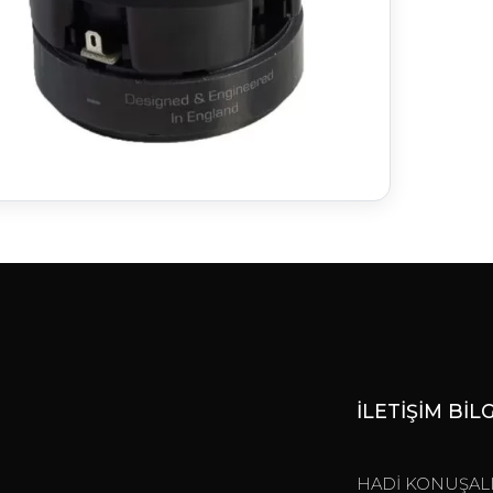
İLETİŞİM BİL
HADİ KONUŞAL