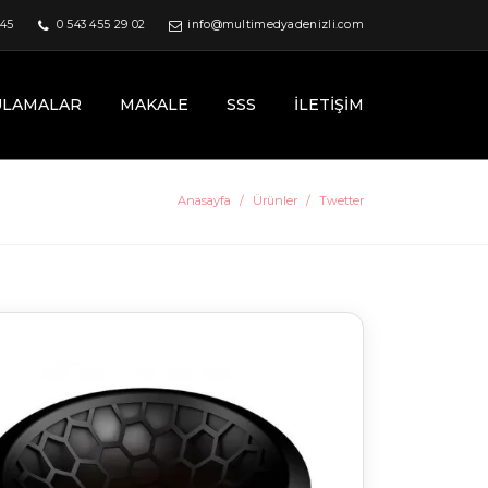
 45
0 543 455 29 02
info@multimedyadenizli.com
ULAMALAR
MAKALE
SSS
İLETIŞIM
Anasayfa
Ürünler
Twetter